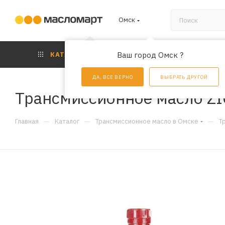
Омск
КАТАЛОГ
Ваш город Омск ?
АКЦИИ
УС
ДА, ВСЕ ВЕРНО
ВЫБРАТЬ ДРУГОЙ
Трансмиссионное масло ZIC
—
—
—
Главная
Каталог
Трансмиссионное масло в Омске
Т