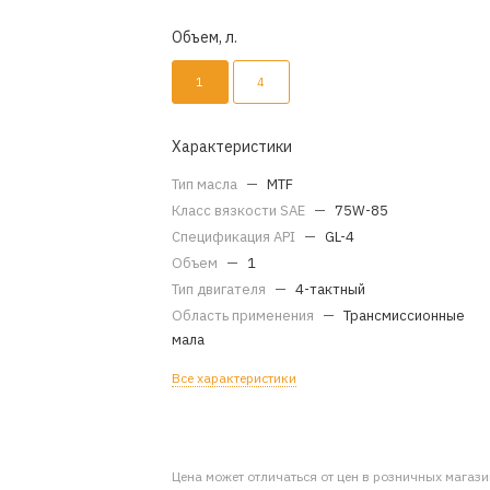
Объем, л.
1
4
Характеристики
Тип масла
—
MTF
Класс вязкости SAE
—
75W-85
Спецификация API
—
GL-4
Объем
—
1
Тип двигателя
—
4-тактный
Область применения
—
Трансмиссионные
мала
Все характеристики
Цена может отличаться от цен в розничных магаз