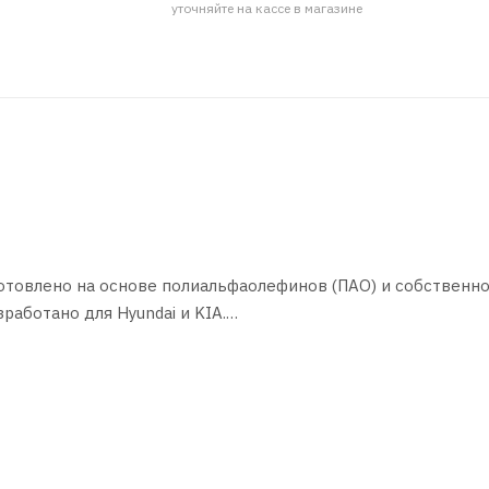
уточняйте на кассе в магазине
отовлено на основе полиальфаолефинов (ПАО) и собственн
работано для Hyundai и KIA.
 SAE 75W-85 и категорию по API GL-4.