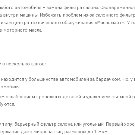
любого автомобиля
–
замена фильтра салона. Своевременно
 внутри машины. Избежать проблем из-за салонного фильтра
никам центра технического обслуживания «Масломарт». У н
е моторного масла.
 в несколько шагов:
находится у большинства автомобилей за бардачком. Но, у 
томобиля.
м ослаблением крепежных деталей и удалением съемной о
буются.
 типу: барьерный фильтр салона или угольный. Первый хоро
адержание даже микрочастиц размером до 1 мкм.