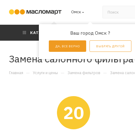
Омск
КАТАЛОГ
Ваш город Омск ?
АКЦИИ
УС
ДА, ВСЕ ВЕРНО
ВЫБРАТЬ ДРУГОЙ
Замена салонного фильтра
—
—
—
Главная
Услуги и цены
Замена фильтров
Замена сало
20