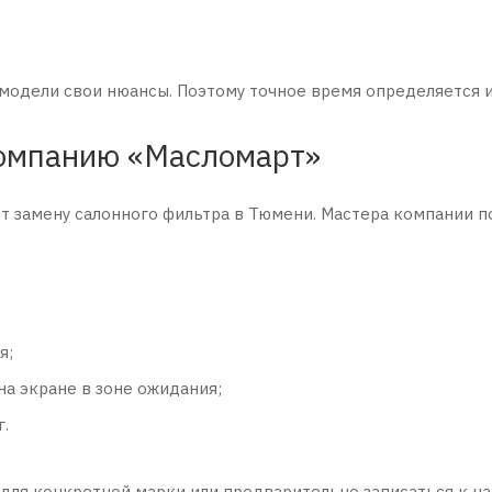
 модели свои нюансы. Поэтому точное время определяется 
компанию «Масломарт»
замену салонного фильтра в Тюмени. Мастера компании по 
я;
а экране в зоне ожидания;
.
для конкретной марки или предварительно записаться к нам,