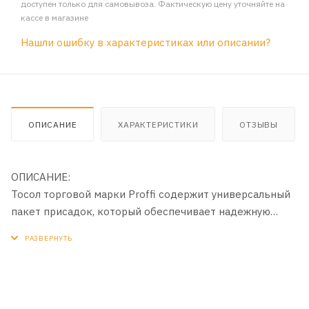
доступен только для самовывоза. Фактическую цену уточняйте на
кассе в магазине
Нашли ошибку в характеристиках или описании?
ОПИСАНИЕ
ХАРАКТЕРИСТИКИ
ОТЗЫВЫ
ОПИСАНИЕ:
Тосол торговой марки Proffi содержит универсальный
пакет присадок, который обеспечивает надежную
защиту деталей системы охлаждения от
преждевременного износа и коррозии, исключает
вспенивание и не оказывает агрессивного
воздействия на резинотехнические изделия.
Использование тосола увеличивает срок эксплуатации