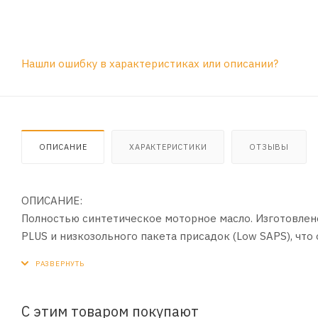
Нашли ошибку в характеристиках или описании?
ОПИСАНИЕ
ХАРАКТЕРИСТИКИ
ОТЗЫВЫ
ОПИСАНИЕ:
Полностью синтетическое моторное масло. Изготовлен
PLUS и низкозольного пакета присадок (Low SAPS), чт
выхлопных газов (DPF, CPF, CAT и др.).
ПРИМЕНЕНИЕ:
Для дизельных и бензиновых двигателей современных
С этим товаром покупают