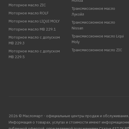
Honda
Моторное масло ZIC
Трансмиссионное масло
Моторное масло ROLF
Лукойл
Моторное масло LIQUI MOLY
Трансмиссионное масло
Nissan
Моторное масло MB 229.1
Трансмиссионное масло Liqui
Моторное масло с допуском
Moly
MB 229.3
Трансмиссионное масло ZIC
Моторное масло с допуском
MB 229.5
2026 © Масломарт - официальные центры продаж и обслуживания.
Информация о товарах, услугах и стоимости имеют информационн
публичной офертой, определяемой положениями Статьи 437 ГК РФ