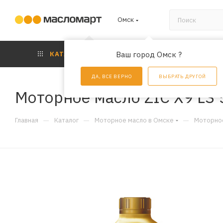
Омск
КАТАЛОГ
Ваш город Омск ?
АКЦИИ
УС
ДА, ВСЕ ВЕРНО
ВЫБРАТЬ ДРУГОЙ
Моторное масло ZIC X9 LS 
—
—
—
Главная
Каталог
Моторное масло в Омске
Моторное