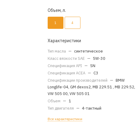
Объем, л.
1
4
Характеристики
Тип масла
—
синтетическое
Класс вязкости SAE
—
5W-30
Спецификация API
—
SN
Спецификация ACEA
—
C3
Спецификации производителей
—
BMW
Longlife-04, GM dexos2, MB 229.51 , MB 229.52,
VW 505 00, VW 505 01
Объем
—
1
Тип двигателя
—
4-тактный
Все характеристики