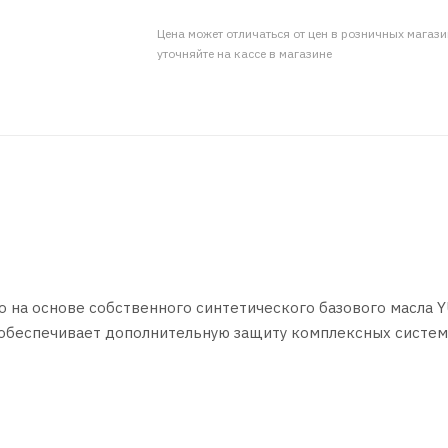
Цена может отличаться от цен в розничных магаз
уточняйте на кассе в магазине
о на основе собственного синтетического базового масла 
о обеспечивает дополнительную защиту комплексных систем
 легковых автомобилей.