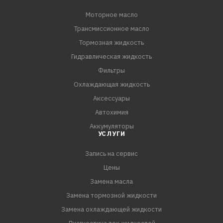
высокой степенью сжатия (GDI, TFSI и т.п.).
Моторное масло
Трансмиссионное масло
СПЕЦИФИКАЦИИ:
API SP
Тормозная жидкость
ILSAC GF-6
Гидравлическая жидкость
GM dexos1 Gen 2
Фильтры
Охлаждающая жидкость
Аксессуары
Автохимия
Аккумуляторы
УСЛУГИ
Запись на сервис
Цены
Замена масла
Замена тормозной жидкости
Замена охлаждающей жидкости