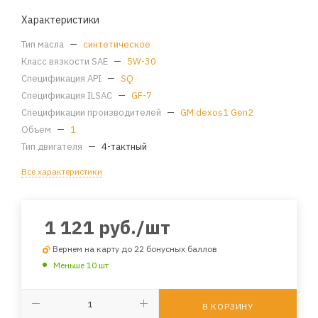
Характеристики
Тип масла
—
синтетическое
Класс вязкости SAE
—
5W-30
Спецификация API
—
SQ
Спецификация ILSAC
—
GF-7
Спецификации производителей
—
GM dexos1 Gen2
Объем
—
1
Тип двигателя
—
4-тактный
Все характеристики
1 121
руб.
/шт
Вернем на карту до 22 бонусных баллов
Меньше 10 шт
В КОРЗИНУ