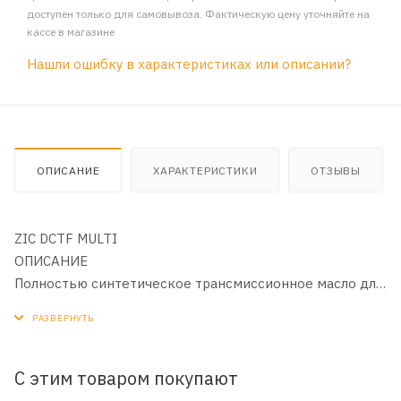
доступен только для самовывоза. Фактическую цену уточняйте на
кассе в магазине
Нашли ошибку в характеристиках или описании?
ОПИСАНИЕ
ХАРАКТЕРИСТИКИ
ОТЗЫВЫ
ZIC DCTF MULTI
ОПИСАНИЕ
Полностью синтетическое трансмиссионное масло для
роботизированных коробок передач с двойным
сцеплением (DCT).
Изготовлено на основе собственного синтетического
базового масла YUBASE.
С этим товаром покупают