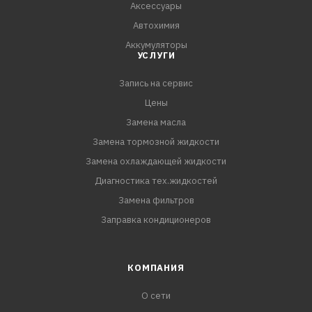
Аксессуары
A6, VW G 052 526/G 055 536
Автохимия
ZF/Porsche #999.917.080.00
Аккумуляторы
Не использовать, если требуемой спецификации нет в
УСЛУГИ
списке выше.
Запись на сервис
ПРЕИМУЩЕСТВА
Цены
Обеспечивает надежную защиту элементов
Замена масла
Замена тормозной жидкости
Замена охлаждающей жидкости
Диагностика тех.жидкостей
Замена фильтров
Заправка кондиционеров
КОМПАНИЯ
О сети