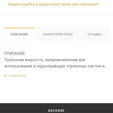
Нашли ошибку в характеристиках или описании?
ОПИСАНИЕ
ХАРАКТЕРИСТИКИ
ОТЗЫВЫ
ОПИСАНИЕ:
Тормозная жидкость, предназначенная для
использования в гидроприводах тормозных систем и
сцеплений автомобилей отечественного и
зарубежного производства. Не оказывает
отрицательного воздействия на детали тормозной
системы и обладает высокой термической
стабильностью.
ПРИМЕНЕНИЕ:
КАТАЛОГ