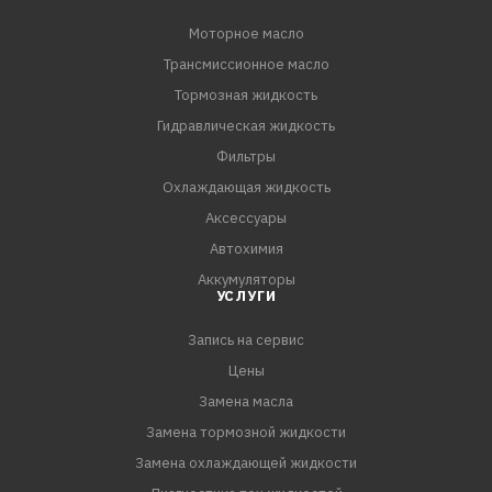
Гидроприводы тормозных систем и сцеплений
Моторное масло
автомобилей отечественного и зарубежного
Трансмиссионное масло
производства, в инструкции по эксплуатации которых
Тормозная жидкость
рекомендовано применение жидкости класса DOT 4.
Гидравлическая жидкость
Соответствия требованиям:
Фильтры
SAE J 1704
Охлаждающая жидкость
FMVSS 116 DOT 4
Аксессуары
Автохимия
Аккумуляторы
УСЛУГИ
Запись на сервис
Цены
Замена масла
Замена тормозной жидкости
Замена охлаждающей жидкости