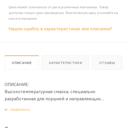
Цена может отличаться от цен в розничных магазинах. Товар
доступен только для самовывоза. Фактическую цену уточняйте на
кассе в магазине
Нашли ошибку в характеристиках или описании?
ОПИСАНИЕ
ХАРАКТЕРИСТИКИ
ОТЗЫВЫ
ОПИСАНИЕ:
Высокотемпературная смазка, специально
разработанная для поршней и направляющих
тормозного суппорта. Подходит для всех видов
поршней и направляющих суппорта. Устойчива к
воздействию тормозных жидкостей типа DOT3, DOT4,
DOT5, DOT 5.1. Не вымывается водой, не вызывает