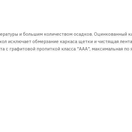
ературы и большим количеством осадков. Оцинкованный к
хол исключает обмерзание каркаса щетки и чистящая лент
та с графитовой пропиткой класса "ААА", максимальная по
 лобовому стеклу. Технология графитовой пропитки ленты б
ние. Обновленная конструкция мультикрепления гарантируе
поводков через 8 оригинальных адаптеров (есть в наличии
стеклоочистителей Osawa производятся на заводах NWB (Япо