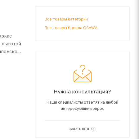
Все товары категории
Все товары бренда OSAWA
аркас
а высотой
 японской
олее
т
).
ния).
Нужна консультация?
Наши специалисты ответят на любой
интересующий вопрос
ЗАДАТЬ ВОПРОС