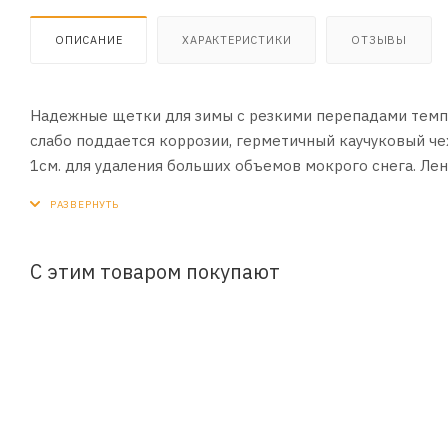
ОПИСАНИЕ
ХАРАКТЕРИСТИКИ
ОТЗЫВЫ
Надежные щетки для зимы с резкими перепадами темп
слабо поддается коррозии, герметичный каучуковый че
1см. для удаления больших объемов мокрого снега. Лен
классификации, обеспечивает до 1.500.000 взмахов по
дорогостоящая и долговечная, чем графитовое напыле
надежную фиксацию щетки на все виды автомобильных 
Интервал рабочих температур от +5°С до -40°С.Щетки 
С этим товаром покупают