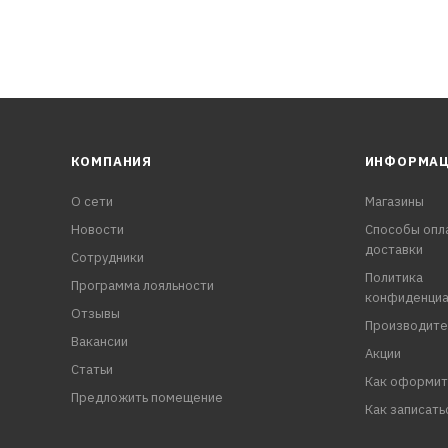
КОМПАНИЯ
ИНФОРМА
О сети
Магазины
Новости
Способы опл
доставки
Сотрудники
Политика
Программа лояльности
конфиденциа
Отзывы
Производите
Вакансии
Акции
Статьи
Как оформит
Предложить помещение
Как записать