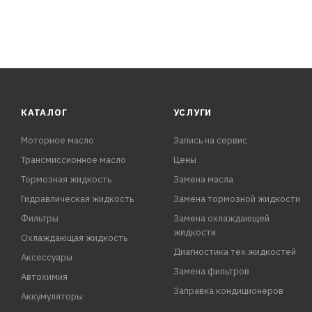
КАТАЛОГ
УСЛУГИ
Моторное масло
Запись на сервис
Трансмиссионное масло
Цены
Тормозная жидкость
Замена масла
Гидравлическая жидкость
Замена тормозной жидкости
Фильтры
Замена охлаждающей
жидкости
Охлаждающая жидкость
Диагностика тех.жидкостей
Аксессуары
Замена фильтров
Автохимия
Заправка кондиционеров
Аккумуляторы