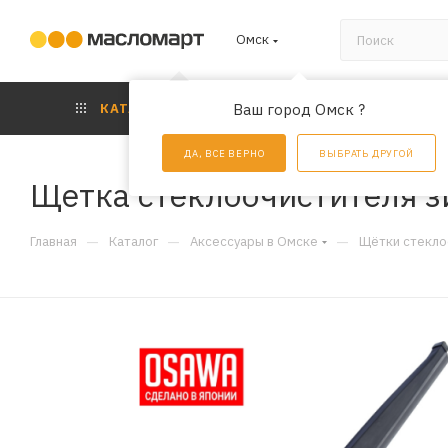
Омск
КАТАЛОГ
Ваш город Омск ?
АКЦИИ
УС
ДА, ВСЕ ВЕРНО
ВЫБРАТЬ ДРУГОЙ
Щетка стеклоочистителя 
—
—
—
Главная
Каталог
Аксессуары в Омске
Щётки стекло