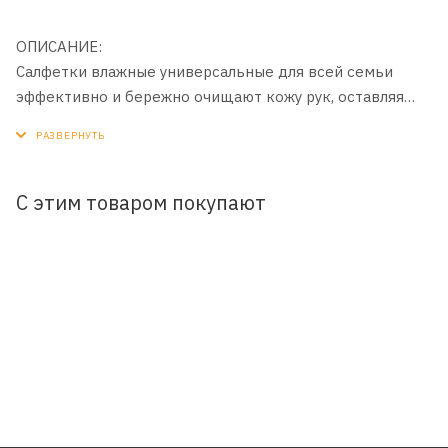
ОПИСАНИЕ:
Салфетки влажные универсальные для всей семьи
эффективно и бережно очищают кожу рук, оставляя
длительное ощущение свежести и комфорта, где бы
вы ни были - дома, на прогулке, в гостях. Продукт
клинически протестирован. Не содержит спирта.
С этим товаром покупают