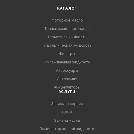
рекомендованы масла категории API SL.
КАТАЛОГ
Моторное масло
ПРЕИМУЩЕСТВА:
Трансмиссионное масло
- Улучшенные моюще-диспергирующие свойства
- Обеспечивает превосходную защиту двигателя от
Тормозная жидкость
износа
Гидравлическая жидкость
- Высокая стабильность против окисления
Фильтры
- Превосходные низкотемпературные свойства
Охлаждающая жидкость
способствуют легкому пуску двигателя при низких
Аксессуары
температурах
Автохимия
Аккумуляторы
Соответствия требованиям:
УСЛУГИ
API CI-
Запись на сервис
Цены
Замена масла
Замена тормозной жидкости