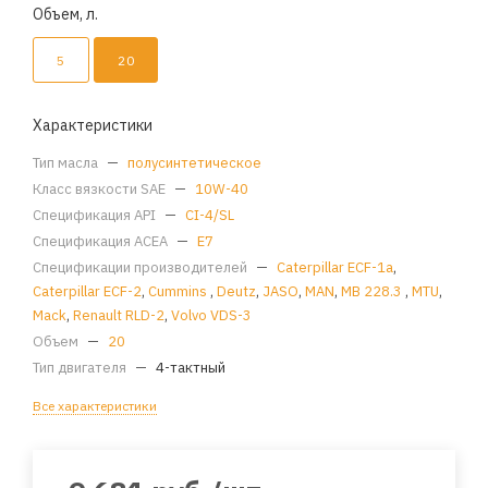
Объем, л.
5
20
Характеристики
Тип масла
—
полусинтетическое
Класс вязкости SAE
—
10W-40
Спецификация API
—
CI-4/SL
Спецификация ACEA
—
E7
Спецификации производителей
—
Caterpillar ECF-1а
,
Caterpillar ECF-2
,
Cummins
,
Deutz
,
JASO
,
MAN
,
MB 228.3
,
MTU
,
Mack
,
Renault RLD-2
,
Volvo VDS-3
Объем
—
20
Тип двигателя
—
4-тактный
Все характеристики