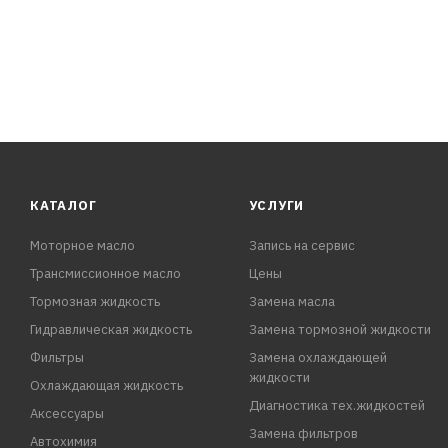
КАТАЛОГ
УСЛУГИ
Моторное масло
Запись на сервис
Трансмиссионное масло
Цены
Тормозная жидкость
Замена масла
Гидравлическая жидкость
Замена тормозной жидкости
Фильтры
Замена охлаждающей
жидкости
Охлаждающая жидкость
Диагностика тех.жидкостей
Аксессуары
Замена фильтров
Автохимия