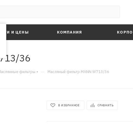
ЛУГИ И ЦЕНЫ
КОМПАНИЯ
КОРПО
713/36
—
Маслянные фильтры
Масляный фильтр MANN W713/36
В ИЗБРАННОЕ
СРАВНИТЬ