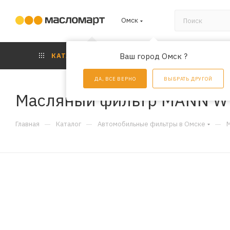
Омск
КАТАЛОГ
Ваш город Омск ?
АКЦИИ
УС
ДА, ВСЕ ВЕРНО
ВЫБРАТЬ ДРУГОЙ
Масляный фильтр MANN W
—
—
—
Главная
Каталог
Автомобильные фильтры в Омске