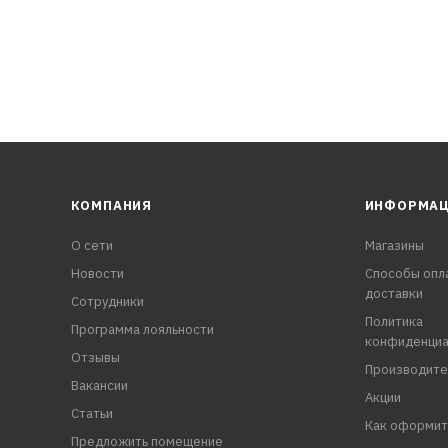
КОМПАНИЯ
ИНФОРМА
О сети
Магазины
Новости
Способы опл
доставки
Сотрудники
Политика
Программа лояльности
конфиденциа
Отзывы
Производите
Вакансии
Акции
Статьи
Как оформит
Предложить помещение