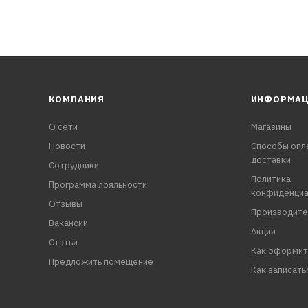
КОМПАНИЯ
ИНФОРМА
О сети
Магазины
Новости
Способы опл
доставки
Сотрудники
Политика
Программа лояльности
конфиденциа
Отзывы
Производите
Вакансии
Акции
Статьи
Как оформит
Предложить помещение
Как записать