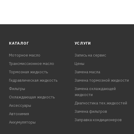
КАТАЛОГ
УСЛУГИ
Моторное масло
Запись на сервис
Трансмиссионное масло
Цены
Тормозная жидкость
Замена масла
Гидравлическая жидкость
Замена тормозной жидкости
Фильтры
Замена охлаждающей
жидкости
Охлаждающая жидкость
Диагностика тех.жидкостей
Аксессуары
Замена фильтров
Автохимия
Заправка кондиционеров
Аккумуляторы