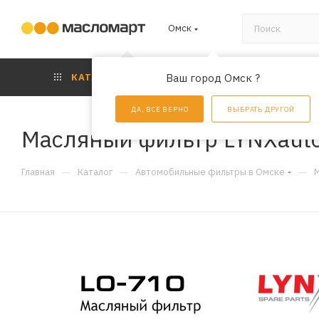
Омск
КАТАЛОГ
Ваш город Омск ?
АКЦИИ
УС
ДА, ВСЕ ВЕРНО
ВЫБРАТЬ ДРУГОЙ
Масляный фильтр LYNXaut
—
—
—
Главная
Каталог
Автомобильные фильтры в Омске