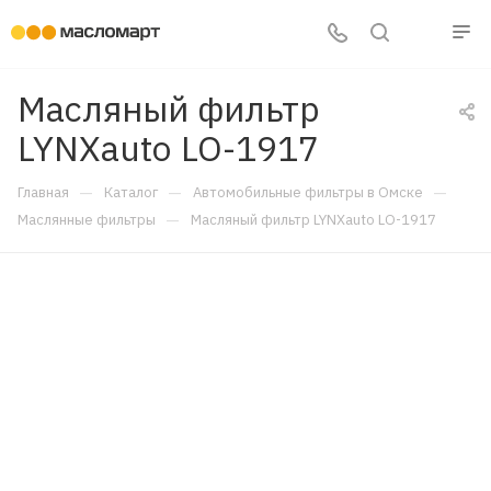
Масляный фильтр
LYNXauto LO-1917
—
—
—
Главная
Каталог
Автомобильные фильтры в Омске
—
Маслянные фильтры
Масляный фильтр LYNXauto LO-1917