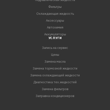
охлаждающими жидкостями сомнительного качества.
Фильтры
- Изготовлен на основе моноэтиленгликоля и
Охлаждающая жидкость
передовой карбоксилатной техно
Аксессуары
Автохимия
Аккумуляторы
УСЛУГИ
Запись на сервис
Цены
Замена масла
Замена тормозной жидкости
Замена охлаждающей жидкости
Диагностика тех.жидкостей
Замена фильтров
Заправка кондиционеров