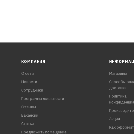
КОМПАНИЯ
ИНФОРМА
О сети
Магазины
Новости
Способы опл
доставки
Сотрудники
Политика
Программа лояльности
конфиденциа
Отзывы
Производите
Вакансии
Акции
Статьи
Как оформит
Предложить помещение