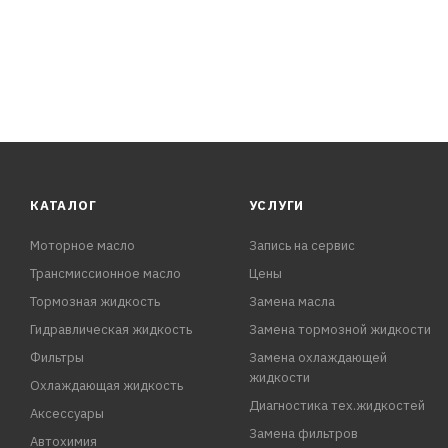
КАТАЛОГ
УСЛУГИ
Моторное масло
Запись на сервис
Трансмиссионное масло
Цены
Тормозная жидкость
Замена масла
Гидравлическая жидкость
Замена тормозной жидкости
Фильтры
Замена охлаждающей
жидкости
Охлаждающая жидкость
Диагностика тех.жидкостей
Аксессуары
Замена фильтров
Автохимия