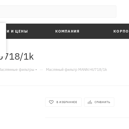
ЛУГИ И ЦЕНЫ
КОМПАНИЯ
КОРПО
U718/1k
—
Маслянные фильтры
Масляный фильтр MANN HU718/1k
В ИЗБРАННОЕ
СРАВНИТЬ