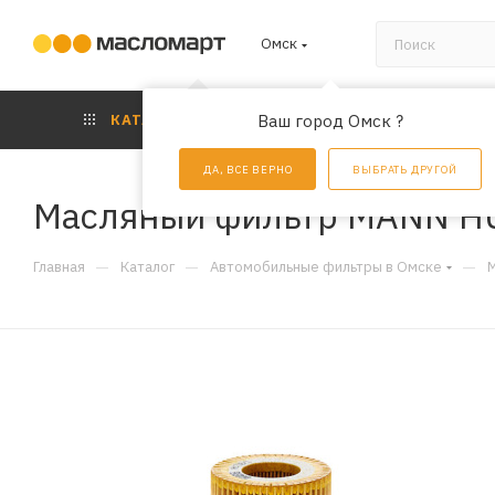
Омск
КАТАЛОГ
Ваш город Омск ?
АКЦИИ
УС
ДА, ВСЕ ВЕРНО
ВЫБРАТЬ ДРУГОЙ
Масляный фильтр MANN H
—
—
—
Главная
Каталог
Автомобильные фильтры в Омске